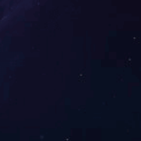
与销售顾问预约时间我 们
20多年经验的专家
登门为您演示
业信息化诊断
免费申请试用
分钟快速体验
400-600-4155
