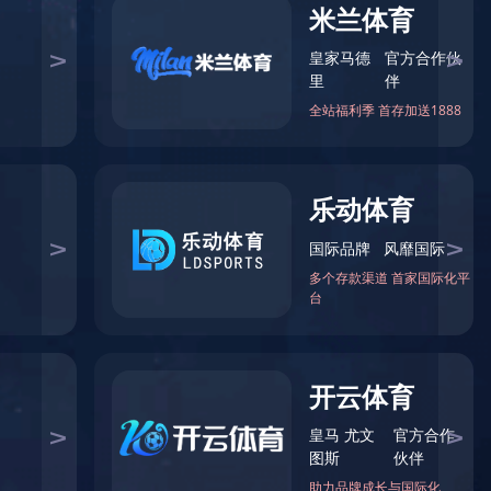
返回列表

星空体育·星空官方站线
网站