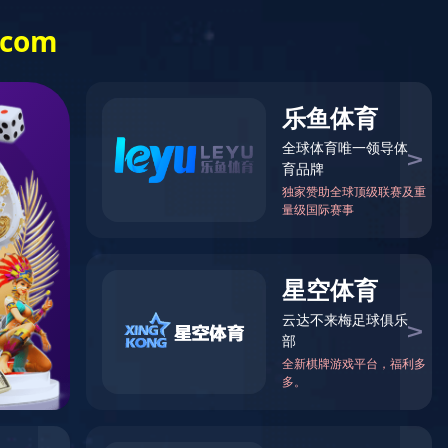
400-600-4155 广东总部

134-3302-4712
系
加盟
act
Join
关注
微信
在线
客服
服务
热线
回到
顶部