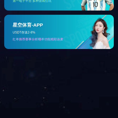
立即提交

400-600-4155
手机：134 3302 4712
传真：
邮箱：lee@centersoft.com.cn
地址：东莞市南城区天安数码城C2区10楼1006